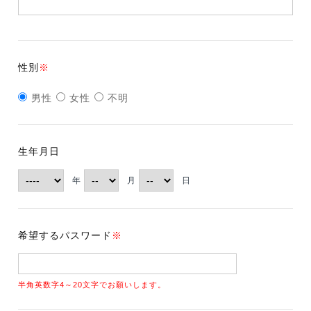
性別
※
男性
女性
不明
生年月日
年
月
日
希望するパスワード
※
半角英数字4～20文字でお願いします。